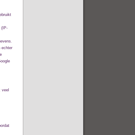
ebruikt
 (IP-
gevens.
 echter
ie
Google
: veel
oordat