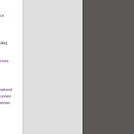
ce.
ies);
rvers
 bekend
 kunnen
binnen