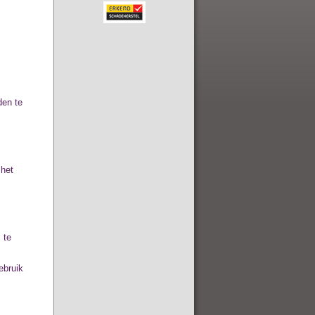
den te
 het
 te
ebruik