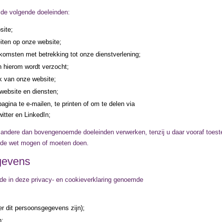
de volgende doeleinden:
site;
eiten op onze website;
komsten met betrekking tot onze dienstverlening;
n hierom wordt verzocht;
ik van onze website;
website en diensten;
gina te e-mailen, te printen of om te delen via
itter en LinkedIn;
 andere dan bovengenoemde doeleinden verwerken, tenzij u daar vooraf toe
n de wet mogen of moeten doen.
gevens
de in deze privacy- en cookieverklaring genoemde
r dit persoonsgegevens zijn);
n;