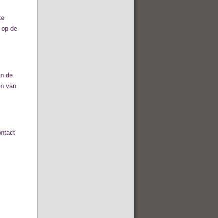
te
 op de
an de
en van
ontact