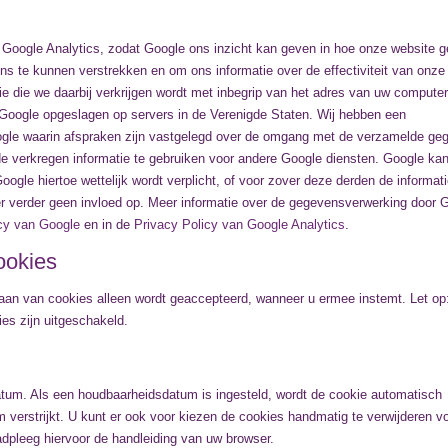
Google Analytics, zodat Google ons inzicht kan geven in hoe onze website g
ns te kunnen verstrekken en om ons informatie over de effectiviteit van onze
 die we daarbij verkrijgen wordt met inbegrip van het adres van uw computer
 Google opgeslagen op servers in de Verenigde Staten. Wij hebben een
le waarin afspraken zijn vastgelegd over de omgang met de verzamelde ge
de verkregen informatie te gebruiken voor andere Google diensten. Google kan
oogle hiertoe wettelijk wordt verplicht, of voor zover deze derden de informat
 verder geen invloed op. Meer informatie over de gegevensverwerking door 
cy van Google
en in de
Privacy Policy van Google Analytics
.
ookies
slaan van cookies alleen wordt geaccepteerd, wanneer u ermee instemt. Let op
es zijn uitgeschakeld.
um. Als een houdbaarheidsdatum is ingesteld, wordt de cookie automatisch
verstrijkt. U kunt er ook voor kiezen de cookies handmatig te verwijderen v
dpleeg hiervoor de handleiding van uw browser.