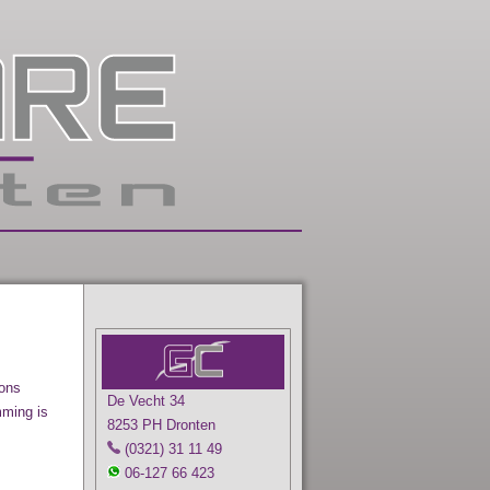
 ons
De Vecht 34
mming is
8253 PH Dronten
(0321) 31 11 49
06-127 66 423