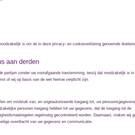
oodzakelijk is om de in deze privacy- en cookieverklaring genoemde doelein
ns aan derden
e partijen zonder uw voorafgaande toestemming, tenzij dat noodzakelijk is in
t of wij op basis van de wet hiertoe verplicht zijn.
len om misbruik van, en ongeautoriseerde toegang tot, uw persoonsgegevens
dzakelijke personen toegang hebben tot uw gegevens, dat de toegang tot de
igheidsmaatregelen regelmatig gecontroleerd worden. Daarnaast, maken wij g
veilige overdracht van uw gegevens en communicatie.