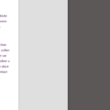
bsite
evens
.
chter
 zullen
er uw
Indien u
m deze
ontact